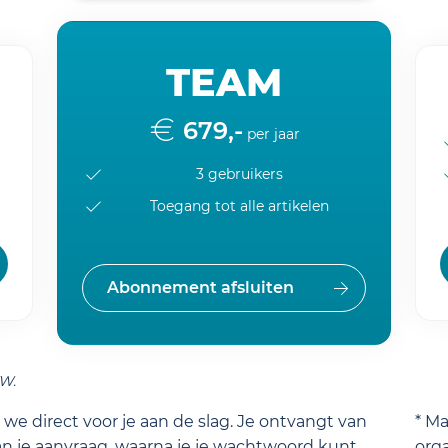
TEAM
679,-
per jaar
3 gebruikers
Toegang tot alle artikelen
Abonnement afsluiten
TW.
we direct voor je aan de slag. Je ontvangt van
* M
n je aanvraag, waarna je je wachtwoord kunt
orga