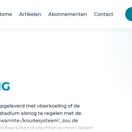
Home
Artikelen
Abonnementen
Contact
NG
geleverd met vloerkoeling of de
r stadium alsnog te regelen met de
t ‘warmte-/koudesysteem’, zou de
erafwerking tot klachten kunnen leiden