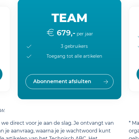
TEAM
679,-
per jaar
3 gebruikers
Toegang tot alle artikelen
Abonnement afsluiten
TW.
we direct voor je aan de slag. Je ontvangt van
* M
n je aanvraag, waarna je je wachtwoord kunt
orga
lle artikelen van het Technisch ABC. Het
gebr