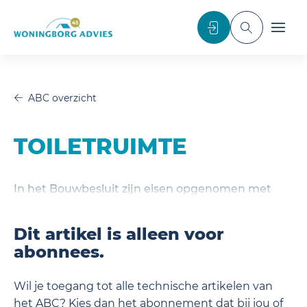
noscript>
Inloggen
Toggle sea
Toggl
ABC overzicht
TOILETRUIMTE
In het Bouwbesluit zijn eisen opgenomen met
betrekking tot de toiletruimte.
Dit artikel is alleen voor
abonnees.
Wil je toegang tot alle technische artikelen van
het ABC? Kies dan het abonnement dat bij jou of