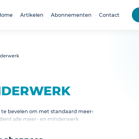
Home
Artikelen
Abonnementen
Contact
nderwerk
INDERWERK
an te bevelen om met standaard meer-
dient alle meer- en minderwerk
e koper te worden overeengekomen.