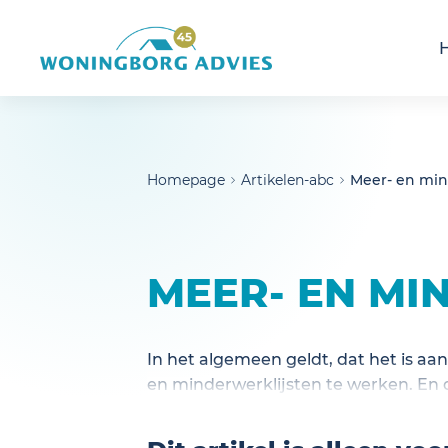
noscript>
Homepage
Artikelen-abc
Meer- en mi
MEER- EN M
In het algemeen geldt, dat het is a
en minderwerklijsten te werken. En 
schriftelijk en gedetailleerd met d