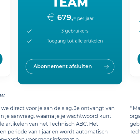
TEAM
679,-
per jaar
3 gebruikers
Toegang tot alle artikelen
Abonnement afsluiten
TW.
we direct voor je aan de slag. Je ontvangt van
* M
n je aanvraag, waarna je je wachtwoord kunt
orga
lle artikelen van het Technisch ABC. Het
gebr
n periode van 1 jaar en wordt automatisch
Tec
orwaarden
voor meer informatie.