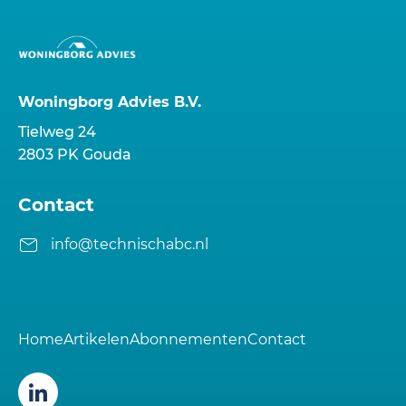
Woningborg Advies B.V.
Tielweg 24
2803 PK Gouda
Contact
info@technischabc.nl
Home
Artikelen
Abonnementen
Contact
Volg ons op LinkedIn