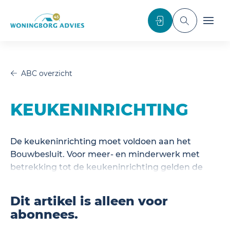
noscript>
Inloggen
Toggle sea
Toggl
ABC overzicht
KEUKENINRICHTING
De keukeninrichting moet voldoen aan het
Bouwbesluit. Voor meer- en minderwerk met
betrekking tot de keukeninrichting gelden de
nodige aandachtspunten.
Dit artikel is alleen voor
abonnees.