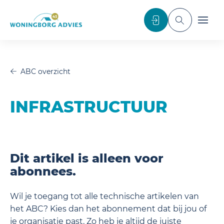
noscript>
Inloggen
Toggle sea
Toggl
ABC overzicht
INFRASTRUCTUUR
In dit artikel leest u meer over infrastructuur.
Dit artikel is alleen voor
abonnees.
Wil je toegang tot alle technische artikelen van
het ABC? Kies dan het abonnement dat bij jou of
je organisatie past. Zo heb je altijd de juiste