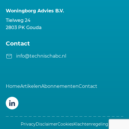
Woningborg Advies B.V.
Tielweg 24
2803 PK Gouda
Contact
info@technischabc.nl
Home
Artikelen
Abonnementen
Contact
Volg ons op LinkedIn
Privacy
Disclaimer
Cookies
Klachtenregeling