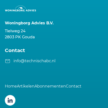
Woningborg Advies B.V.
Tielweg 24
2803 PK Gouda
Contact
info@technischabc.nl
Home
Artikelen
Abonnementen
Contact
Volg ons op LinkedIn