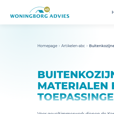
noscript>
Homepage
Artikelen-abc
Buitenkozijn
BUITENKOZIJ
MATERIALEN 
TOEPASSING
Voor geveltimmerwerk dienen de Ko